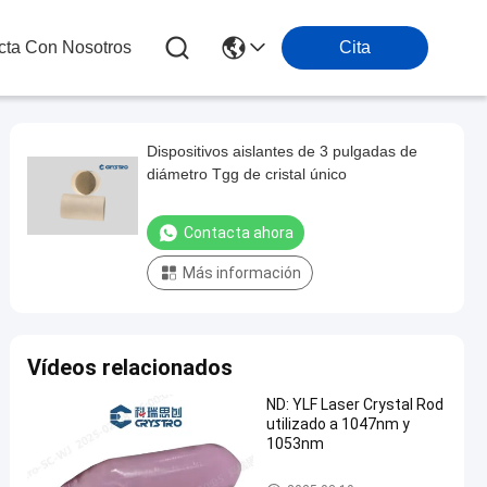
cta Con Nosotros
Cita
Dispositivos aislantes de 3 pulgadas de
diámetro Tgg de cristal único
Contacta ahora
Más información
Vídeos relacionados
ND: YLF Laser Crystal Rod
utilizado a 1047nm y
1053nm
Cristales láser