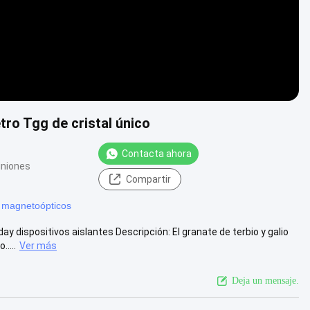
tro Tgg de cristal único
Contacta ahora
iniones
Compartir
s magnetoópticos
ay dispositivos aislantes Descripción: El granate de terbio y galio
....
Ver más
Deja un mensaje.