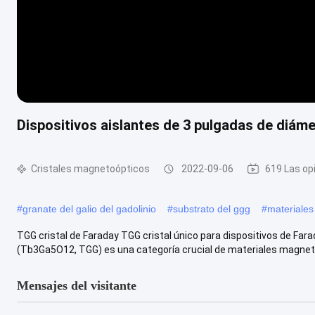
Dispositivos aislantes de 3 pulgadas de diáme
Cristales magnetoópticos
2022-09-06
619 Las op
#
granate del galio del gadolinio
#
substrato del ggg
#
materiale
TGG cristal de Faraday TGG cristal único para dispositivos de Farad
(Tb3Ga5O12, TGG) es una categoría crucial de materiales magneto.
Mensajes del visitante