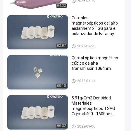
2025-03-19
04:32
Cristales
magnetoópticos del alto
aislamiento TGG para el
polarizador de Faraday
Cristales magnetoópticos
02:07
2023-02-25
Cristal óptico magnético
cúbico de alta
transmisión 1064nm
Cristales magnetoópticos
2022-01-11
00:15
5.91g/Cm3 Densidad
Materiales
magnetoópticos TSAG
Cryatal 400 - 1600nm
longitud de onda
Cristales magnetoópticos
00:32
2022-09-06