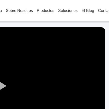
a
Sobre Nosotros
Productos
Soluciones
El Blog
Conta
Play
Video