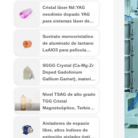
Cristal láser Nd:YAG
neodimio dopado YAG
para sistemas láser de
estado sólido de alta
potencia
Sustrato monocristalino
de aluminato de lantano
LaAlO3 para película
delgada
superconductora de alta
SGGG Crystal (Ca-Mg-Zr
temperatura y
Doped Gadolinium
magnetorresistencia
Gallium Garnet), material
gigante
de sustrato profesional
especialmente aplicado
Nivel TSAG de alto grado
para el crecimiento
TGG Cristal
epitaxial de películas
Magnetoóptico, Terbio
finas de granate de
Gallio Granate para
hierro bismuto
aisladores y rotadores de
Aisladores de espacio
Faraday, Transmisión de
libre, altos índices de
4001100nm
extinción aislador óptico