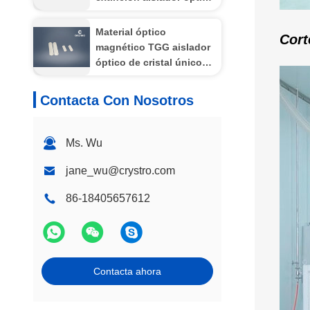
de cristal TGG, baja
pérdida de inserción
Material óptico
Cort
aislador de una
magnético TGG aislador
sola/múltiplas etapas de
óptico de cristal único
alta estabilidad
en láser de fibra
Contacta Con Nosotros
Ms. Wu
jane_wu@crystro.com
86-18405657612
Contacta ahora