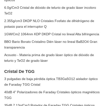
ópticos
6.0g/Cm3 Cristal de dióxido de telurio de grado láser incoloro
TeO2
2.355g/cm3 DKDP NLO Cristales Fosfato de dihidrógeno de
potasio para el interruptor Q
1GW/Cm2 1064nm KDP DKDP Cristal no lineal Alta bifringencia
BBO Bario Borato Cristalino Dién láser no lineal BaB2O4 Gran
transparencia
Acousto - Materia prima de grado láser óptico de dióxido de
telurio y TeO2 de grado láser
Cristal De TGG
3 pulgadas de baja pérdida óptica TB3Ga5O12 aislador óptico
de Faraday TGG Cristal
40dB 4" Polarizadores de Faraday Cristales ópticos magnéticos
TGG
35dB 7.13g/Cm3 Rotador de Faraday TGG Cristales ópticos