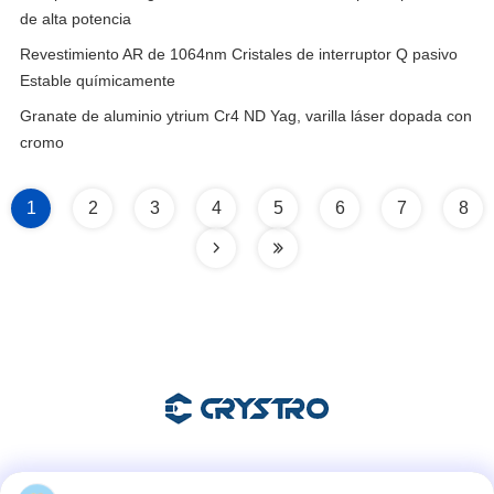
de alta potencia
Revestimiento AR de 1064nm Cristales de interruptor Q pasivo
Estable químicamente
Granate de aluminio ytrium Cr4 ND Yag, varilla láser dopada con
cromo
1
2
3
4
5
6
7
8