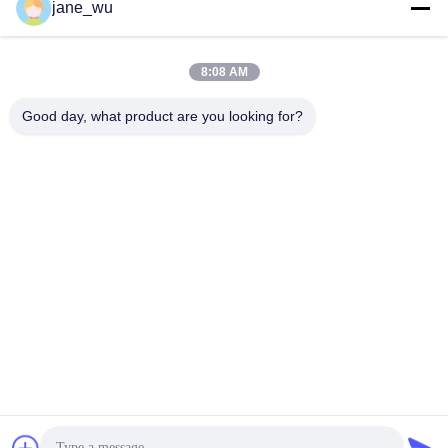
Las redes sociales
jane_wu
8:08 AM
Contacto rápido
Good day, what product are you looking for?
Teléfono
86-0551-63840886
El correo electrónico
jane_wu@crystro.com
Dirección
No. 176, Yuner Rd, Parque Industrial Yunhai Rd, Distrito de
Baohe, Ciudad de Hefei, Provincia de Anhui
Política de privacidad
|
Mapa del Sitio
China es buena. Calidad Cristales magnetoópticos Proveedor.
Derecho de autor 2018-2026 ANHUI CRYSTRO CRYSTAL