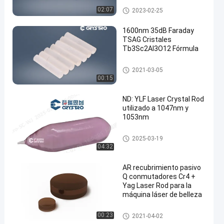
Cristales magnetoópticos
02:07
2023-02-25
1600nm 35dB Faraday
TSAG Cristales
Tb3Sc2Al3O12 Fórmula
Cristal de TSAG
2021-03-05
00:15
ND: YLF Laser Crystal Rod
utilizado a 1047nm y
1053nm
Cristales láser
2025-03-19
04:32
AR recubrimiento pasivo
Q conmutadores Cr4 +
Yag Laser Rod para la
máquina láser de belleza
Cristales láser
00:23
2021-04-02