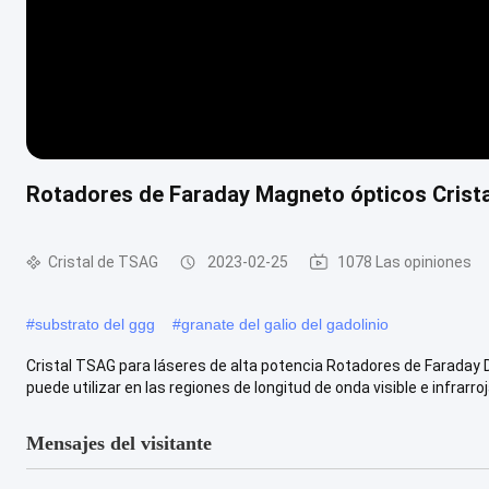
Rotadores de Faraday Magneto ópticos Crist
Cristal de TSAG
2023-02-25
1078 Las opiniones
#
substrato del ggg
#
granate del galio del gadolinio
Cristal TSAG para láseres de alta potencia Rotadores de Faraday 
puede utilizar en las regiones de longitud de onda visible e infrarroja.
Mensajes del visitante