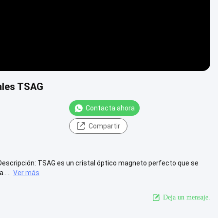
ales TSAG
Contacta ahora
Compartir
Descripción: TSAG es un cristal óptico magneto perfecto que se
....
Ver más
Deja un mensaje.