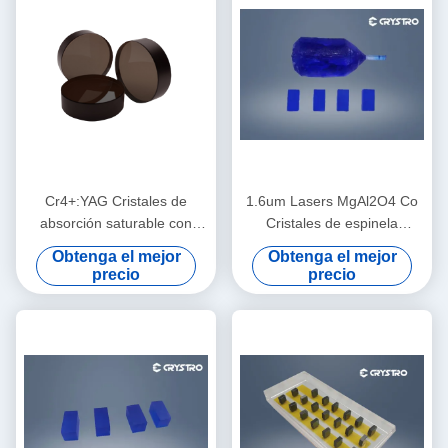
Cr4+:YAG Cristales de
1.6um Lasers MgAl2O4 Co
absorción saturable con
Cristales de espinela
interruptor Q pasivo, alto
Resistente a los rayos UV
Obtenga el mejor
Obtenga el mejor
umbral de daño láser y
sin intrácvalidad
precio
precio
funcionamiento de
frecuencia repetitiva estable