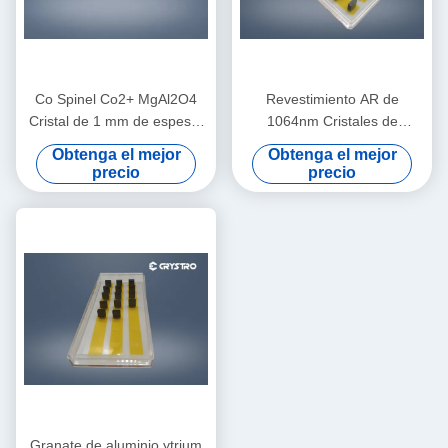
Co Spinel Co2+ MgAl2O4
Revestimiento AR de
Cristal de 1 mm de espesor
1064nm Cristales de
para láser de alta potencia
interruptor Q pasivo Estable
Obtenga el mejor
Obtenga el mejor
químicamente
precio
precio
Granate de aluminio ytrium