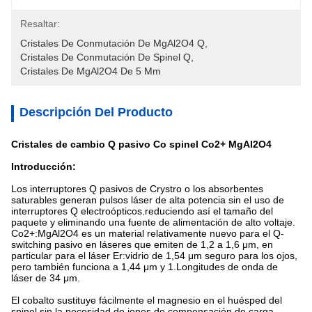
Resaltar:
Cristales De Conmutación De MgAl2O4 Q
, 
Cristales De Conmutación De Spinel Q
, 
Cristales De MgAl2O4 De 5 Mm
Descripción Del Producto
Cristales de cambio Q pasivo Co spinel Co2+ MgAl2O4
Introducción:
Los interruptores Q pasivos de Crystro o los absorbentes
saturables generan pulsos láser de alta potencia sin el uso de
interruptores Q electroópticos.reduciendo así el tamaño del
paquete y eliminando una fuente de alimentación de alto voltaje.
Co2+:MgAl2O4 es un material relativamente nuevo para el Q-
switching pasivo en láseres que emiten de 1,2 a 1,6 μm, en
particular para el láser Er:vidrio de 1,54 μm seguro para los ojos,
pero también funciona a 1,44 μm y 1.Longitudes de onda de
láser de 34 μm.
El cobalto sustituye fácilmente el magnesio en el huésped del
spinel sin la necesidad de iones de compensación de carga