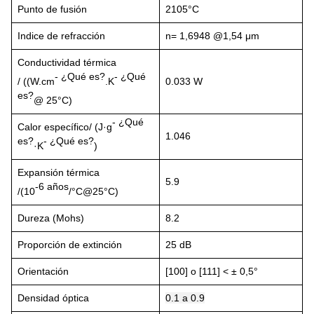
Punto de fusión
2105°C
Indice de refracción
n= 1,6948 @1,54 μm
Conductividad térmica
- ¿Qué es?
- ¿Qué
/ ((W.cm
.K
0.033 W
es?
@ 25°C)
- ¿Qué
Calor específico/ (J·g
1.046
es?
- ¿Qué es?
·K
)
Expansión térmica
5.9
-6 años
/(10
/°C@25°C)
Dureza (Mohs)
8.2
Proporción de extinción
25 dB
Orientación
[100] o [111] < ± 0,5°
Densidad óptica
0.1 a 0.9