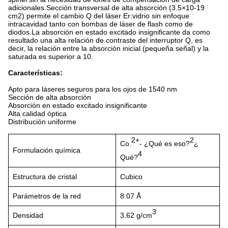
adicionales.Sección transversal de alta absorción (3.5×10-19
cm2) permite el cambio Q del láser Er:vidrio sin enfoque
intracavidad tanto con bombas de láser de flash como de
diodos.La absorción en estado excitado insignificante da como
resultado una alta relación de contraste del interruptor Q, es
decir, la relación entre la absorción inicial (pequeña señal) y la
saturada es superior a 10.
Características:
Apto para láseres seguros para los ojos de 1540 nm
Sección de alta absorción
Absorción en estado excitado insignificante
Alta calidad óptica
Distribución uniforme
2+
2
Co.
- ¿Qué es eso?
¿
Formulación química
4
Qué?
Estructura de cristal
Cubico
Parámetros de la red
8.07 Å
3
Densidad
3.62 g/cm