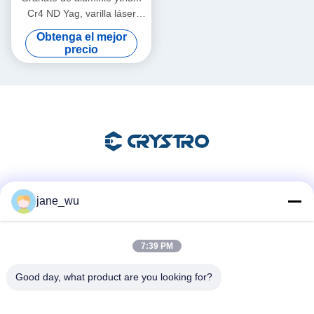
Cr4 ND Yag, varilla láser
dopada con cromo
Obtenga el mejor
precio
Las redes sociales
jane_wu
7:39 PM
Contacto rápido
Good day, what product are you looking for?
Teléfono
86-0551-63840886