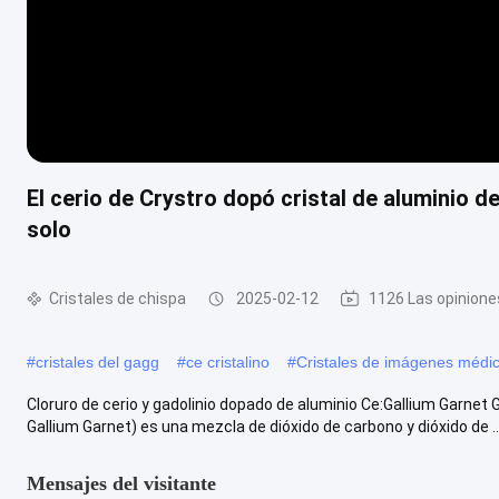
El cerio de Crystro dopó cristal de aluminio de
solo
Cristales de chispa
2025-02-12
1126 Las opinione
#
cristales del gagg
#
ce cristalino
#
Cristales de imágenes médi
Cloruro de cerio y gadolinio dopado de aluminio Ce:Gallium Garn
Gallium Garnet) es una mezcla de dióxido de carbono y dióxido de ..
Mensajes del visitante