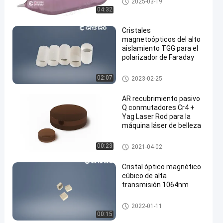
2025-03-19
04:32
Cristales
magnetoópticos del alto
aislamiento TGG para el
polarizador de Faraday
Cristales magnetoópticos
02:07
2023-02-25
AR recubrimiento pasivo
Q conmutadores Cr4 +
Yag Laser Rod para la
máquina láser de belleza
Cristales láser
00:23
2021-04-02
Cristal óptico magnético
cúbico de alta
transmisión 1064nm
Cristales magnetoópticos
2022-01-11
00:15