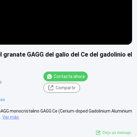
l granate GAGG del galio del Ce del gadolinio el
Contacta ahora
s
Compartir
cas
et GAGG monocristalino GAGG:Ce (Cerium-doped Gadolinium Aluminium
.
Ver más
Deja un mensaje.