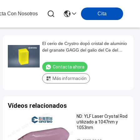
cta Con Nosotros
Cita
El cerio de Crystro dopó cristal de aluminio
del granate GAGG del galio del Ce del
gadolinio el solo
Contacta ahora
Más información
Vídeos relacionados
ND: YLF Laser Crystal Rod
utilizado a 1047nm y
1053nm
Cristales láser