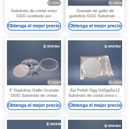
El video
El video
Substrato de cristal único
Granate de gallio de
GGG sustituido por
gadolinio GGG Substrato de
crecimiento epitaxial
cristal único para película
Obtenga el mejor precio
Obtenga el mejor precio
YIG y BIG
El video
El video
3" Gadolinio Gallio Granate
Epi Polish Ggg Gd3ga5o12
GGG Substrato de cristal
Substrato de cristal único con
único
baja pérdida óptica
Obtenga el mejor precio
Obtenga el mejor precio