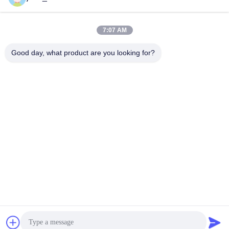
7:07 AM
Contacto rápido
Good day, what product are you looking for?
Teléfono
86-0551-63840886
El correo electrónico
jane_wu@crystro.com
Dirección
No. 176, Yuner Rd, Parque Industrial Yunhai Rd, Distrito de
Baohe, Ciudad de Hefei, Provincia de Anhui
Política de privacidad
|
Mapa del Sitio
China es buena. Calidad Cristales magnetoópticos Proveedor.
Derecho de autor 2018-2026 ANHUI CRYSTRO CRYSTAL
MATERIALS Co., Ltd. Todo. Todos los derechos reservados.