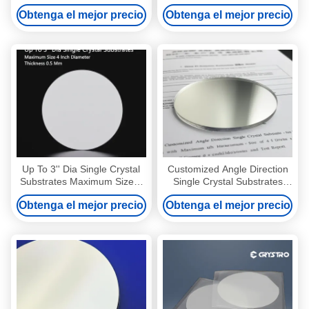
producción Gd3Al2Ga3O12
Garnet 0.5 Mm Thickness
Obtenga el mejor precio
Obtenga el mejor precio
Ce GAGG
Up To 3'' Dia Single Crystal
Customized Angle Direction
Substrates Maximum Size 4
Single Crystal Substrates
Inch Diameter Thickness 0.5
with Maximum Size of 4 Inch
Obtenga el mejor precio
Obtenga el mejor precio
Mm
Diameter and Test Report
Provided