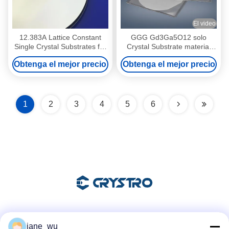
El video
12.383A Lattice Constant
GGG Gd3Ga5O12 solo
Single Crystal Substrates for
Crystal Substrate material
Cubic/Round Applications Up
cristalino
Obtenga el mejor precio
Obtenga el mejor precio
To 3'' Dia
1
2
3
4
5
6
Las redes sociales
jane_wu