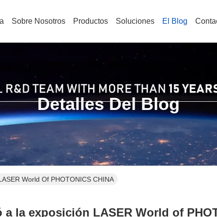
a
Sobre Nosotros
Productos
Soluciones
El Blog
Conta
Detalles Del Blog
ión LASER World Of PHOTONICS CHINA
ió a la exposición LASER World of P