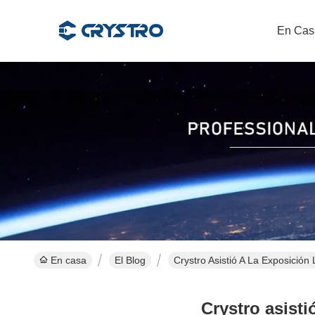
En Cas
En casa
El Blog
Crystro Asistió A La Exposic
Crystro asist