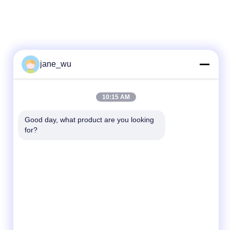
jane_wu
Contacto rápido
10:15 AM
Teléfono
86-0551-63840886
Good day, what product are you looking 
for?
El correo electrónico
jane_wu@crystro.com
Dirección
No. 176, Yuner Rd, Parque Industrial Yunhai
Rd, Distrito de Baohe, Ciudad de Hefei,
Provincia de Anhui