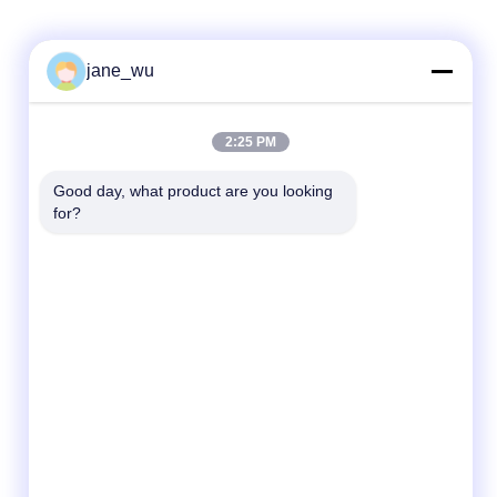
jane_wu
Contacto rápido
2:25 PM
Teléfono
86-0551-63840886
Good day, what product are you looking 
for?
El correo electrónico
jane_wu@crystro.com
Dirección
No. 176, Yuner Rd, Parque Industrial Yunhai
Rd, Distrito de Baohe, Ciudad de Hefei,
Provincia de Anhui