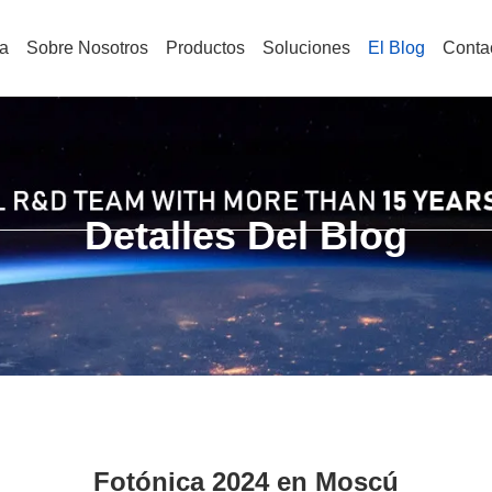
a
Sobre Nosotros
Productos
Soluciones
El Blog
Conta
Detalles Del Blog
Fotónica 2024 en Moscú