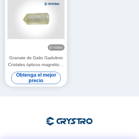
El video
Granate de Galio Gadolinio
Cristales ópticos magnéticos
Gd3Ga5O12 o GGG de
Obtenga el mejor
cristal único
precio