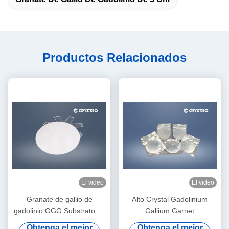
Productos Relacionados
El video
El video
Granate de gallio de
Alto Crystal Gadolinium
gadolinio GGG Substrato de
Gallium Garnet
cristal único para película
magnetoóptico mecánico
Obtenga el mejor
Obtenga el mejor