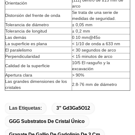
[111] dentro de ±15 min de
Orientación
arco
Se trata de una serie de
Distorsión del frente de onda
medidas de seguridad.
Tolerancia de diámetro
± 0,05 mm
Tolerancia de longitud
± 0,2 mm
Las demás
0.10 mm@45o
La superficie es plana
< 1/10 de onda a 633 nm
El paralelismo
< 30 segundos de arco
Perpendicularidad
< 15 minutos de arco
10/5 El rasguño y la
Calidad de la superficie
excavación
Apertura clara
> 90%
Las grandes dimensiones de los
2.8-76 mm de diámetro
cristales
Las Etiquetas:
3" Gd3Ga5O12
GGG Substratos De Cristal Único
Granate De Gallio De Gadolinio De 3 Cm