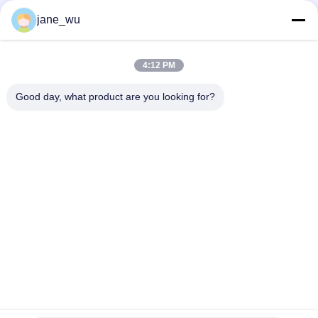
Las redes sociales
jane_wu
4:12 PM
Contacto rápido
Good day, what product are you looking for?
Teléfono
86-0551-63840886
El correo electrónico
jane_wu@crystro.com
Dirección
No. 176, Yuner Rd, Parque Industrial Yunhai Rd, Distrito de
Baohe, Ciudad de Hefei, Provincia de Anhui
Política de privacidad
|
Mapa del Sitio
China es buena. Calidad Cristales magnetoópticos Proveedor.