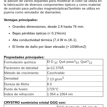
la adición de varios dopantes para modificar el color.Se utiliza en
la fabricación de diversos componentes ópticos y como material
de sustrato para películas magneto­ópticasTambién se utiliza en
joyería como simulador de diamantes.
Ventajas principales:
Grandes dimensiones, desde 2.8 hasta 76 mm.
Bajas pérdidas ópticas (< 0,1%/cm)
Alta conductividad térmica (7,4 W m-1K-1).
El límite de daño por láser elevado (> 1GW/cm2)
Propiedades principales:
El D.
¿ Qué pasa?
¿ Qué?
Formulación química
3
5
12
Parámetro de laticidad
a=12.376Å
Método de crecimiento
Czochralski
3
Densidad
7.13 g/cm
Dureza de Mohs
8.0
Punto de fusión
1725°C
Indice de refracción
1.954 a 1064 nm
CRYSTRO suministra cristal GGG con: