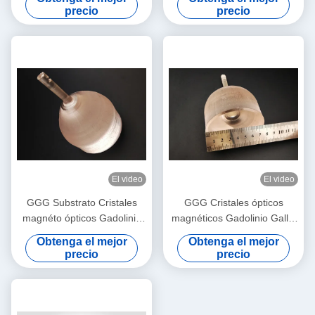
YIG y BIG
precio
precio
El video
El video
GGG Substrato Cristales
GGG Cristales ópticos
magnéto ópticos Gadolinio
magnéticos Gadolinio Gallio
Gallio Granate Substrato
Granato Cristales y sustratos
Obtenga el mejor
Obtenga el mejor
únicos
precio
precio