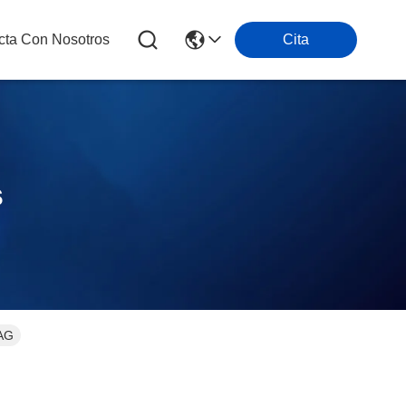
cta Con Nosotros
Cita
s
YAG