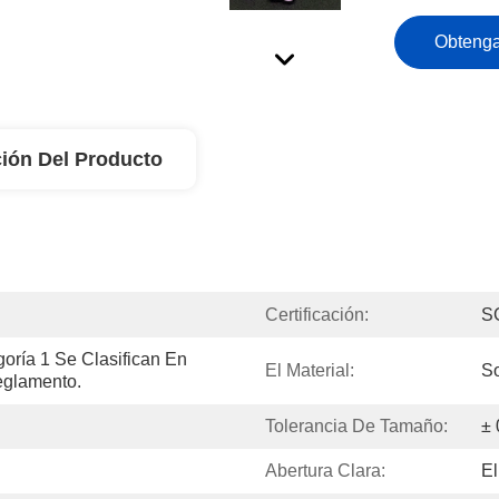
Obtenga
ión Del Producto
Certificación:
S
ría 1 Se Clasifican En 
El Material:
So
eglamento.
Tolerancia De Tamaño:
±
Abertura Clara:
E