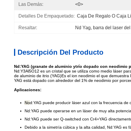
Las Demás:
<0>
Detalles De Empaquetado:
Caja De Regalo O Caja L
Resaltar:
Nd Yag
, 
barra del laser de
Descripción Del Producto
Nd:YAG (granate de aluminio ytrío dopado con neodimio pa
Nd:Y3Al5O12 es un cristal que se utiliza como medio láser para
de aluminio de itrio (YAG)Es el ion neodimio el que demuestra l
YAG está dopado con alrededor del 1% de neodimio por porcen
Aplicaciones:
No
d:YAG puede producir láser azul con la frecuencia de
Nd:YAG puede operarse en un láser de muy alta potencia 
Nd:YAG puede ser Q-switched con Cr4+YAG directament
Debido a la simetría cúbica y la alta calidad, Nd:YAG es