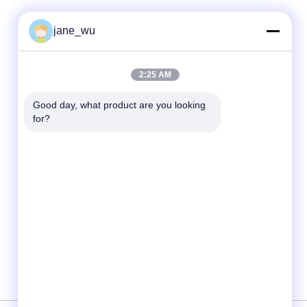
jane_wu
Contacto rápido
2:25 AM
Teléfono
86-0551-63840886
Good day, what product are you looking 
for?
El correo electrónico
jane_wu@crystro.com
Dirección
No. 176, Yuner Rd, Parque Industrial Yunhai
Rd, Distrito de Baohe, Ciudad de Hefei,
Provincia de Anhui