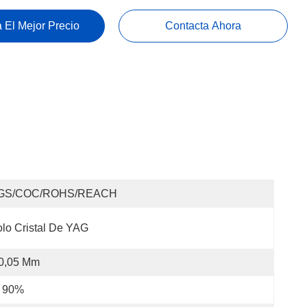
 El Mejor Precio
Contacta Ahora
GS/COC/ROHS/REACH
lo Cristal De YAG
 0,05 Mm
l 90%