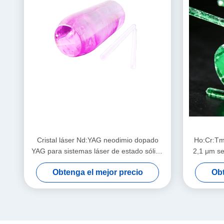
Cristal láser Nd:YAG neodimio dopado
Ho:Cr:Tm
YAG para sistemas láser de estado sólido
2,1 μm se
de alta potencia
bom
Obtenga el mejor precio
Obt