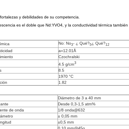
ortalezas y debilidades de su competencia.
orescencia es el doble que Nd:YVO4, y la conductividad térmica también
No: No
- ¿ Qué?
¿ Qué?
ímica
3
5
12
ticidad
a=12.01Å
imiento
Czochralski
3
4.5 g/cm
s
8.5
1970 °C
ción
1.82
Diámetro de 3 a 40 mm
pante
Desde 0,3-1,5 atm%
frente de onda
1/8 onda@632
iámetro
± 0,05 mm
ongitud
±0,5 mm
0.10 mm@45o