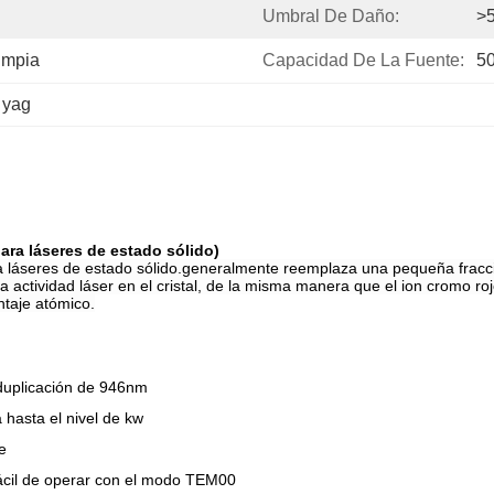
Umbral De Daño:
>
impia
Capacidad De La Fuente:
50
l yag
ra láseres de estado sólido)
 láseres de estado sólido.generalmente reemplaza una pequeña fracción 
a actividad láser en el cristal, de la misma manera que el ion cromo roj
taje atómico.
 duplicación de 946nm
hasta el nivel de kw
e
 fácil de operar con el modo TEM00