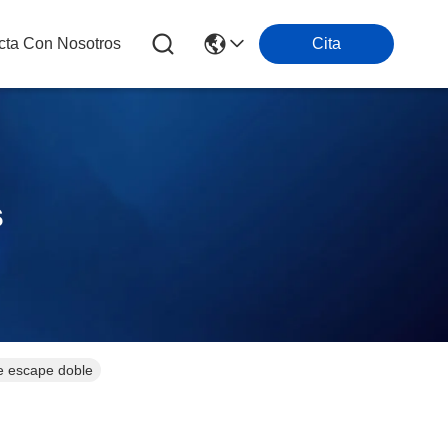
cta Con Nosotros
Cita
s
e escape doble