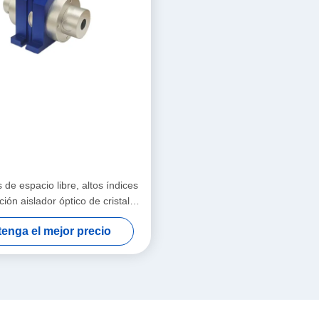
 de espacio libre, altos índices
ción aislador óptico de cristal
 pérdida de inserción aislador
enga el mejor precio
sola/múltiplas etapas de alta
estabilidad