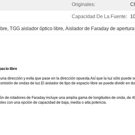
Originales:
C
Capacidad De La Fuente:
10
ibre
, 
TGG aislador óptico libre
, 
Aislador de Faraday de apertur
acio libre
una dirección y evita que pase en la dirección opuesta.Así que la luz sólo puede ser 
ransmisión de ondas de luz.El aislador de tipo de espacio libre se puede dividir en 
ección de rotadores de Faraday incluye una amplia gama de longitudes de onda, de 
bles con una opción de capacidad de baja, media o alta potencia.