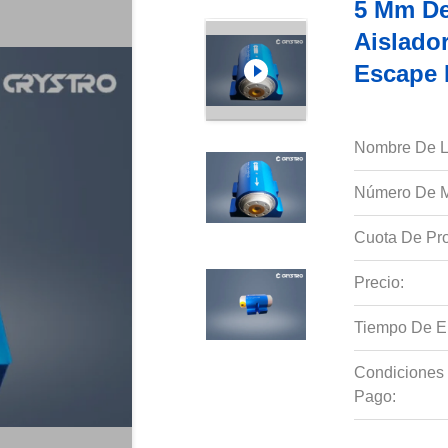
5 Mm De
Aislado
Escape 
Nombre De L
Número De M
Cuota De Pro
Precio:
Tiempo De E
Condiciones
Pago: