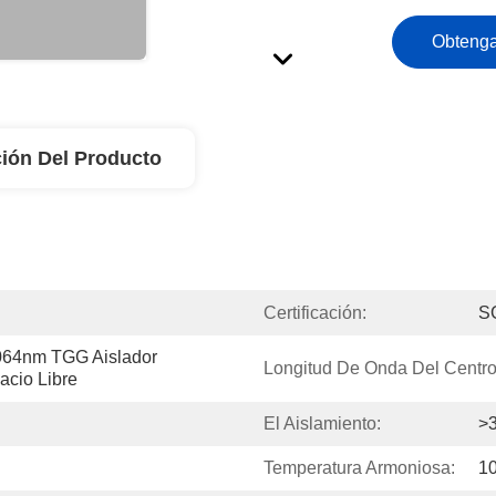
Obtenga
ión Del Producto
Certificación:
S
064nm TGG Aislador 
Longitud De Onda Del Centro
acio Libre
El Aislamiento:
>
Temperatura Armoniosa:
1