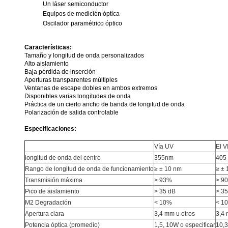
Un láser semiconductor
Equipos de medición óptica
Oscilador paramétrico óptico
Características:
Tamaño y longitud de onda personalizados
Alto aislamiento
Baja pérdida de inserción
Aperturas transparentes múltiples
Ventanas de escape dobles en ambos extremos
Disponibles varias longitudes de onda
Práctica de un cierto ancho de banda de longitud de onda
Polarización de salida controlable
Especificaciones:
Vía UV
El V
longitud de onda del centro
355nm
405
Rango de longitud de onda de funcionamiento
≥ ± 10 nm
≥ ± 
Transmisión máxima
> 93%
> 9
Pico de aislamiento
> 35 dB
> 35
M2 Degradación
< 10%
< 1
Apertura clara
3,4 mm u otros
3,4 
Potencia óptica (promedio)
1,5, 10W o especificar
10,3