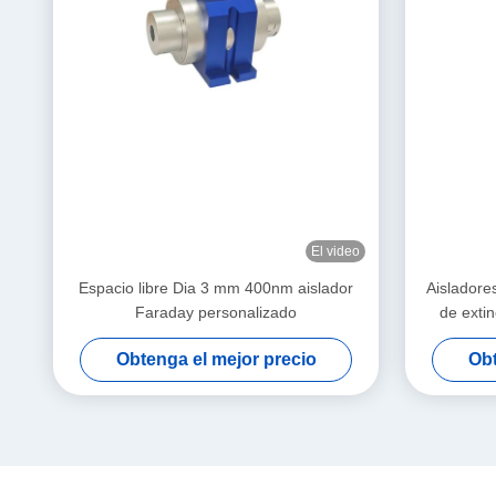
El video
Espacio libre Dia 3 mm 400nm aislador
Aisladores
Faraday personalizado
de extin
TGG, baja
Obtenga el mejor precio
Obt
de una 