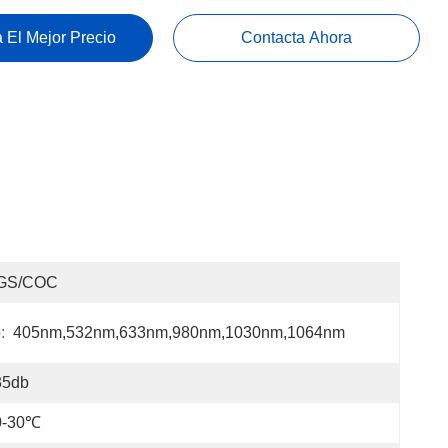
 El Mejor Precio
Contacta Ahora
GS/COC
:
405nm,532nm,633nm,980nm,1030nm,1064nm
35db
0-30℃