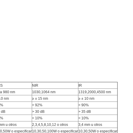
IS
NIR
IR
 a 980 nm
1030,1064 nm
1319,2000,4500 nm
10 nm
≥ ± 15 nm
≥ ± 10 nm
0%
> 92%
> 90%
 dB
> 30 dB
> 35 dB
0%
< 10%
< 10%
mm u otros
2,3,4,5,8,10,12 o otros
3,4 mm u otros
0,50W o especificar
10,30,50,100W o especificar
10,30,50W o especificar