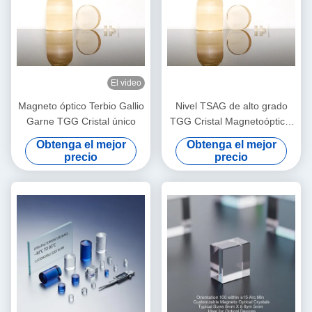
El video
Magneto óptico Terbio Gallio
Nivel TSAG de alto grado
Garne TGG Cristal único
TGG Cristal Magnetoóptico,
Terbio Gallio Granate para
Obtenga el mejor
Obtenga el mejor
aisladores y rotadores de
precio
precio
Faraday, Transmisión de
4001100nm