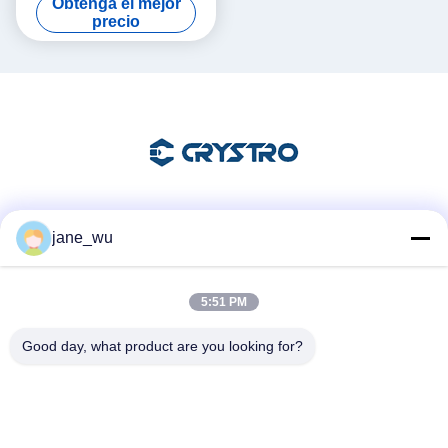
Obtenga el mejor
ópticos de magneto con
precio
dureza de Mohs de 8 puntos
0 ideales para sistemas
láser
Las redes sociales
jane_wu
5:51 PM
Contacto rápido
Good day, what product are you looking for?
Teléfono
86-0551-63840886
El correo electrónico