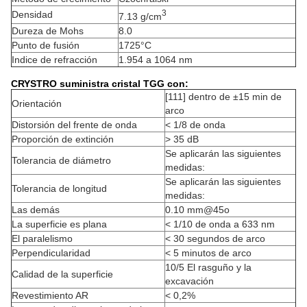
3
Densidad
7.13 g/cm
Dureza de Mohs
8.0
Punto de fusión
1725°C
Indice de refracción
1.954 a 1064 nm
CRYSTRO suministra cristal TGG con:
[111] dentro de ±15 min de
Orientación
arco
Distorsión del frente de onda
< 1/8 de onda
Proporción de extinción
> 35 dB
Se aplicarán las siguientes
Tolerancia de diámetro
medidas:
Se aplicarán las siguientes
Tolerancia de longitud
medidas:
Las demás
0.10 mm@45o
La superficie es plana
< 1/10 de onda a 633 nm
El paralelismo
< 30 segundos de arco
Perpendicularidad
< 5 minutos de arco
10/5 El rasguño y la
Calidad de la superficie
excavación
Revestimiento AR
< 0,2%