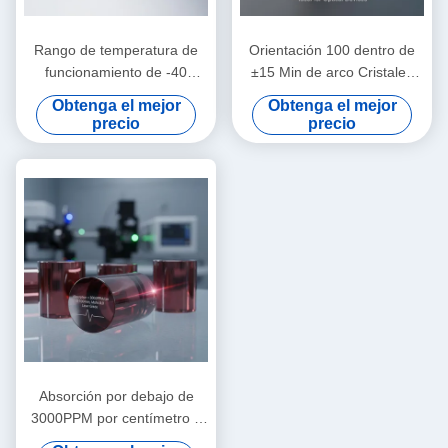
Rango de temperatura de
Orientación 100 dentro de
funcionamiento de -40
±15 Min de arco Cristales
grados Celsius a 85 grados
ópticos magneto
Obtenga el mejor
Obtenga el mejor
Celsius Cristales magnéticos
personalizables Tamaños
precio
precio
ópticos Tamaños típicos
típicos 8mm X 8mm X 5mm
personalizables en escala de
Ideal para dispositivos
mm para instrumentos de
ópticos
precisión
Absorción por debajo de
3000PPM por centímetro a
1064 nanómetros Cristales