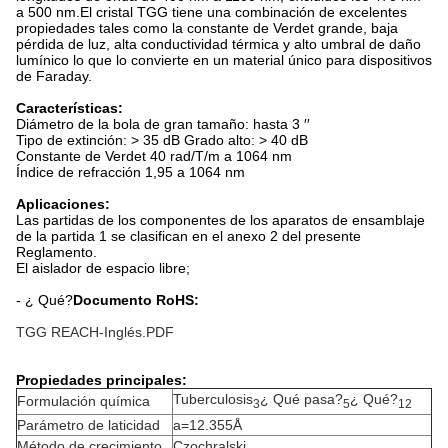
a 500 nm.El cristal TGG tiene una combinación de excelentes
propiedades tales como la constante de Verdet grande, baja
pérdida de luz, alta conductividad térmica y alto umbral de daño
lumínico lo que lo convierte en un material único para dispositivos
de Faraday.
Características:
Diámetro de la bola de gran tamaño: hasta 3 ′′
Tipo de extinción: > 35 dB Grado alto: > 40 dB
Constante de Verdet 40 rad/T/m a 1064 nm
Índice de refracción 1,95 a 1064 nm
Aplicaciones:
Las partidas de los componentes de los aparatos de ensamblaje
de la partida 1 se clasifican en el anexo 2 del presente
Reglamento.
El aislador de espacio libre;
- ¿ Qué?
Documento RoHS:
TGG REACH-Inglés.PDF
Propiedades principales:
Tuberculosis
¿ Qué pasa?
¿ Qué?
Formulación química
3
5
12
Parámetro de laticidad
a=12.355Å
Método de crecimiento
Czochralski