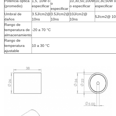
Potencia óptica
1,5, 10W o
10,30,50,100W
10,30,50W o
o
(promedio)
especificar
o especificar
especificar
especificar
Umbral de
3.5J/cm2@
3.5J/cm2@
10J/cm2@
5J/cm2@ 10
daños
10ns
10ns
10ns
Rango de
temperatura de
-20 a 70 °C
almacenamiento
Rango de
temperatura
10 a 30 °C
ajustable