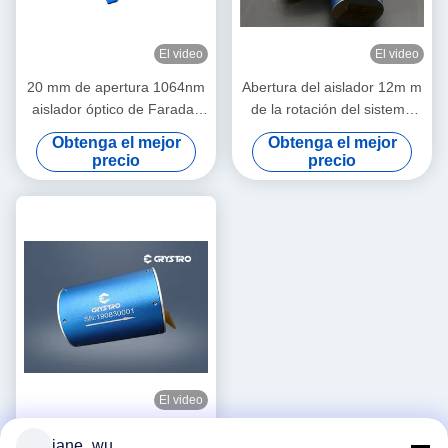
El video
El video
20 mm de apertura 1064nm
Abertura del aislador 12m m
aislador óptico de Faraday
de la rotación del sistema
de alta potencia
Faraday del SGS OCT
Obtenga el mejor
Obtenga el mejor
precio
precio
El video
SGS del aislador de la
jane_wu