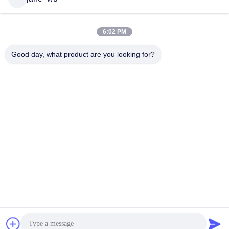
rotación de Faraday de la
abertura del sistema 12m m
Obtenga el mejor
de OCT
precio
6:02 PM
Good day, what product are you looking for?
Las redes sociales
Contacto rápido
Teléfono
86-0551-63840886