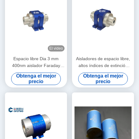
El video
Espacio libre Dia 3 mm
Aisladores de espacio libre,
400nm aislador Faraday
altos índices de extinción
personalizado
aislador óptico de cristal
Obtenga el mejor
Obtenga el mejor
TGG, baja pérdida de
precio
precio
inserción aislador de una
sola/múltiplas etapas de alta
estabilidad