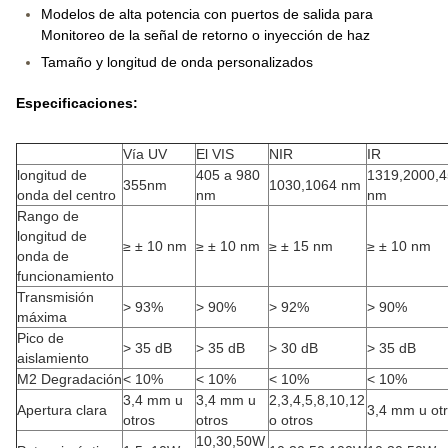
Modelos de alta potencia con puertos de salida para
Monitoreo de la señal de retorno o inyección de haz
Tamaño y longitud de onda personalizados
Especificaciones:
Vía UV
El VIS
NIR
IR
longitud de
405 a 980
1319,2000,
355nm
1030,1064 nm
onda del centro
nm
nm
Rango de
longitud de
≥ ± 10 nm
≥ ± 10 nm
≥ ± 15 nm
≥ ± 10 nm
onda de
funcionamiento
Transmisión
> 93%
> 90%
> 92%
> 90%
máxima
Pico de
> 35 dB
> 35 dB
> 30 dB
> 35 dB
aislamiento
M2 Degradación
< 10%
< 10%
< 10%
< 10%
3,4 mm u
3,4 mm u
2,3,4,5,8,10,12
Apertura clara
3,4 mm u ot
otros
otros
o otros
10,30,50W