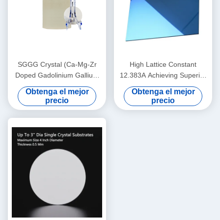
SGGG Crystal (Ca-Mg-Zr
High Lattice Constant
Doped Gadolinium Gallium
12.383A Achieving Superior
Garnet), material de sustrato
Performance with 0.5 Mm
Obtenga el mejor
Obtenga el mejor
profesional especialmente
Thickness
precio
precio
aplicado para el crecimiento
epitaxial de películas finas
de granate de hierro bismuto