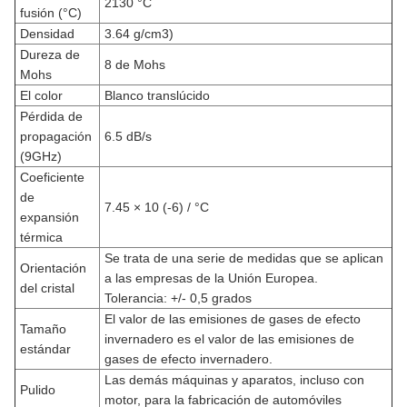
2130 °C
fusión (°C)
Densidad
3.64 g/cm3)
Dureza de
8 de Mohs
Mohs
El color
Blanco translúcido
Pérdida de
propagación
6.5 dB/s
(9GHz)
Coeficiente
de
7.45 × 10 (-6) / °C
expansión
térmica
Se trata de una serie de medidas que se aplican
Orientación
a las empresas de la Unión Europea.
del cristal
Tolerancia: +/- 0,5 grados
El valor de las emisiones de gases de efecto
Tamaño
invernadero es el valor de las emisiones de
estándar
gases de efecto invernadero.
Las demás máquinas y aparatos, incluso con
Pulido
motor, para la fabricación de automóviles