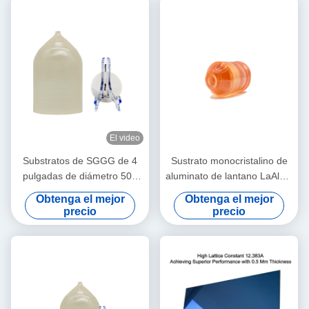
El video
Substratos de SGGG de 4
Sustrato monocristalino de
pulgadas de diámetro 500
aluminato de lantano LaAlO3
μM Ggg Gadolinio Gallio
para película delgada
Obtenga el mejor
Obtenga el mejor
Granate Substratos
superconductora de alta
precio
precio
temperatura y
magnetorresistencia gigante