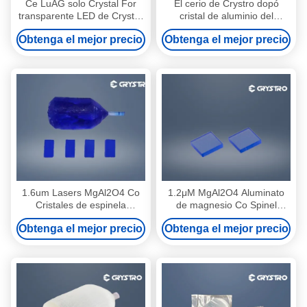
Ce LuAG solo Crystal For
El cerio de Crystro dopó
transparente LED de Crystro
cristal de aluminio del
que enciende el uso
granate GAGG del galio del
Obtenga el mejor precio
Obtenga el mejor precio
Ce del gadolinio el solo
1.6um Lasers MgAl2O4 Co
1.2μM MgAl2O4 Aluminato
Cristales de espinela
de magnesio Co Spinel
Resistente a los rayos UV sin
Passive Q Switches
Obtenga el mejor precio
Obtenga el mejor precio
intrácvalidad