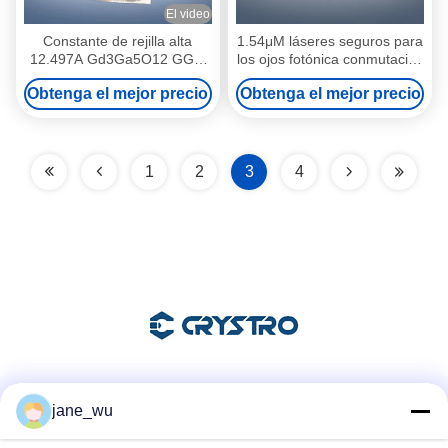
El video
Constante de rejilla alta
1.54μM láseres seguros para
12.497A Gd3Ga5O12 GGG
los ojos fotónica conmutación
Gallio Gadolinio Granate
de magnesio espinel
Obtenga el mejor precio
Obtenga el mejor precio
Wafer
MgAl2O4
1
2
3
4
Las redes sociales
jane_wu