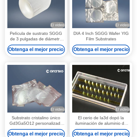
El video
El video
Película de sustrato SGGG
DIA 4 Inch SGGG Wafer YIG
de 3 pulgadas de diámetro
Film Substrates
(Granate de gallio de
Obtenga el mejor precio
Obtenga el mejor precio
gadolinio sustituido)
El video
El video
Substrato cristalino único
El cerio de Ia3d dopó la
Gd3Ga5O12 personalizado
iluminación de aluminio de
para dispositivos de
Garnet For LED del itrio
Obtenga el mejor precio
Obtenga el mejor precio
microondas