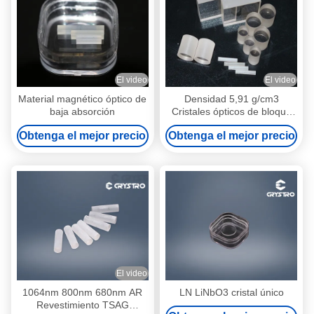
El video
El video
Material magnético óptico de
Densidad 5,91 g/cm3
baja absorción
Cristales ópticos de bloque
TSAG
Obtenga el mejor precio
Obtenga el mejor precio
El video
1064nm 800nm 680nm AR
LN LiNbO3 cristal único
Revestimiento TSAG