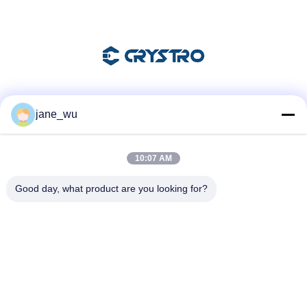
Las redes sociales
jane_wu
10:07 AM
Contacto rápido
Good day, what product are you looking for?
Teléfono
86-0551-63840886
El correo electrónico
jane_wu@crystro.com
Dirección