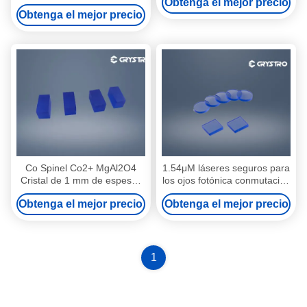
Obtenga el mejor precio
Cristales ópticamente activos
Obtenga el mejor precio
Co Spinel Co2+ MgAl2O4
1.54μM láseres seguros para
Cristal de 1 mm de espesor
los ojos fotónica conmutación
para láser de alta potencia
de magnesio espinel
Obtenga el mejor precio
Obtenga el mejor precio
MgAl2O4
1