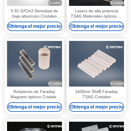
El video
El video
5.91 G/Cm3 Densidad de
Lasers de alta potencia
baja absorción Cristales
TSAG Materiales ópticos de
TSAG magnéto ópticos
cristal magnético
Obtenga el mejor precio
Obtenga el mejor precio
El video
El video
Rotadores de Faraday
1600nm 35dB Faraday
Magneto ópticos Cristales
TSAG Cristales
TSAG
Tb3Sc2Al3O12 Fórmula
Obtenga el mejor precio
Obtenga el mejor precio